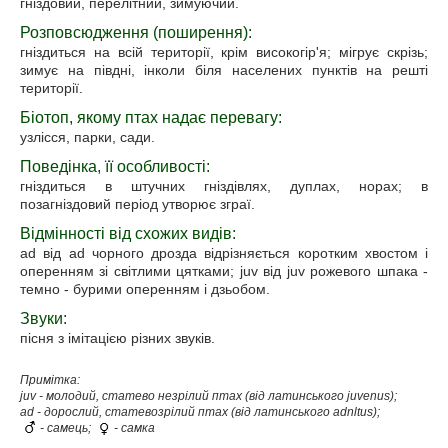
гніздовий, перелітний, зимуючий.
Розповсюдження (поширення):
гніздиться на всій території, крім високогір'я; мігрує скрізь;
зимує на півдні, інколи біля населених пунктів на решті
території.
Біотоп, якому птах надає перевагу:
узлісся, парки, сади.
Поведінка, її особливості:
гніздиться в штучних гніздівлях, дуплах, норах; в
позагніздовий період утворює зграї.
Відмінності від схожих видів:
ad від ad чорного дрозда відрізняється коротким хвостом і
оперенням зі світлими цятками; juv від juv рожевого шпака -
темно - бурими оперенням і дзьобом.
Звуки:
пісня з імітацією різних звуків.
Примітка:
juv - молодий, статево незрілий птах (від латинського juvenus);
ad - дорослий, статевозрілий птах (від латинського adnltus);
- самець;
- самка