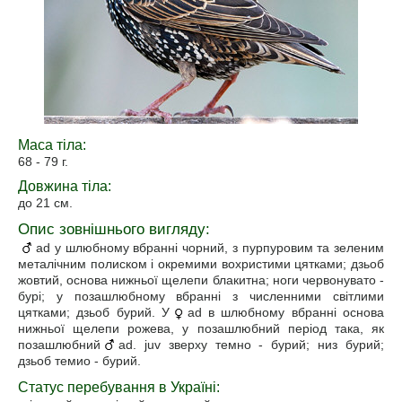
Маса тіла:
68 - 79 г.
Довжина тіла:
до 21 см.
Опис зовнішнього вигляду:
ad у шлюбному вбранні чорний, з пурпуровим та зеленим
металічним полиском і окремими вохристими цятками; дзьоб
жовтий, основа нижньої щелепи блакитна; ноги червонувато -
бурі; у позашлюбному вбранні з численними світлими
цятками; дзьоб бурий. У
ad в шлюбному вбранні основа
нижньої щелепи рожева, у позашлюбний період така, як
позашлюбний
ad. juv зверху темно - бурий; низ бурий;
дзьоб темио - бурий.
Статус перебування в Україні: